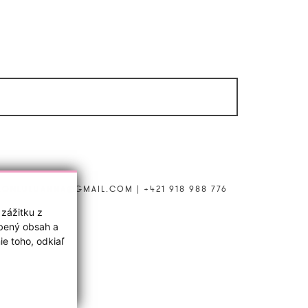
LONLULUANNA@GMAIL.COM
|
+421 918 988 776
 zážitku z
obený obsah a
e toho, odkiaľ