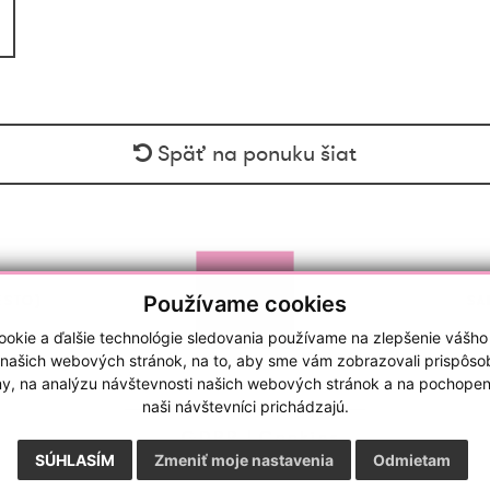
Späť na ponuku šiat
Používame cookies
ESTO)
SA
okie a ďalšie technológie sledovania používame na zlepšenie vášho
 našich webových stránok, na to, aby sme vám zobrazovali prispôs
my, na analýzu návštevnosti našich webových stránok a na pochopeni
naši návštevníci prichádzajú.
GDPR
|
Cookies
webdesign
|
webex.sk
SÚHLASÍM
Zmeniť moje nastavenia
Odmietam