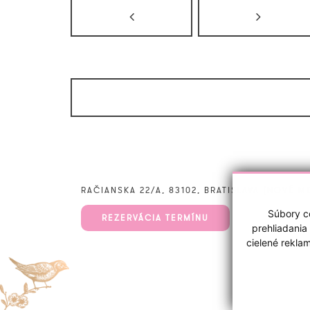
RAČIANSKA 22/A, 83102, BRATISLAVA (NOVÉ M
Súbory co
REZERVÁCIA TERMÍNU
prehliadania
cielené rekla