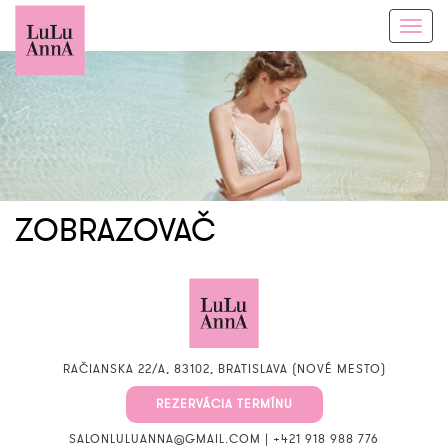
Toggl
navig
ZOBRAZOVAČ
RAČIANSKA 22/A, 83102, BRATISLAVA (NOVÉ MESTO)
REZERVÁCIA TERMÍNU
SALONLULUANNA@GMAIL.COM
|
+421 918 988 776