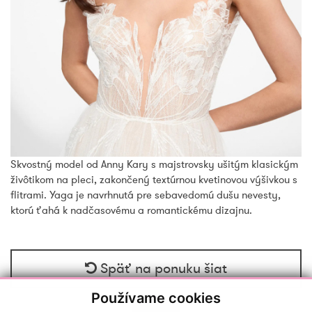
Skvostný model od Anny Kary s majstrovsky ušitým klasickým
živôtikom na pleci, zakončený textúrnou kvetinovou výšivkou s
flitrami. Yaga je navrhnutá pre sebavedomú dušu nevesty,
ktorú ťahá k nadčasovému a romantickému dizajnu.
Späť na ponuku šiat
Používame cookies