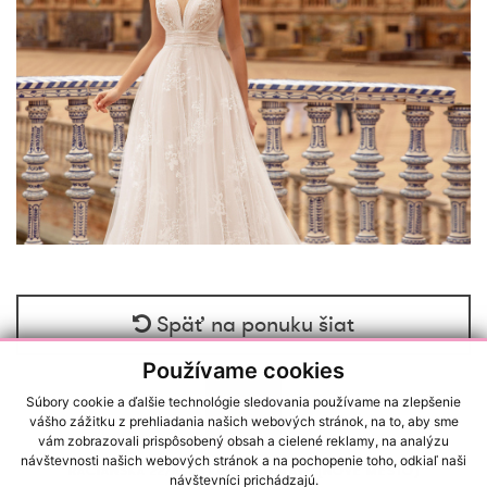
Späť na ponuku šiat
Používame cookies
Súbory cookie a ďalšie technológie sledovania používame na zlepšenie
vášho zážitku z prehliadania našich webových stránok, na to, aby sme
vám zobrazovali prispôsobený obsah a cielené reklamy, na analýzu
návštevnosti našich webových stránok a na pochopenie toho, odkiaľ naši
RAČIANSKA 22/A, 83102, BRATISLAVA (NOVÉ MESTO)
návštevníci prichádzajú.