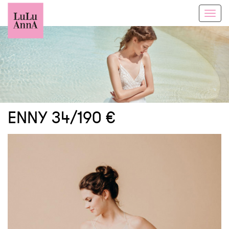
Toggl
navig
ENNY 34/190 €