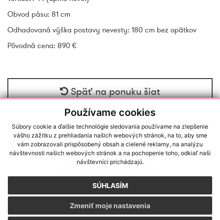
Obvod pásu: 81 cm
Odhadovaná výška postavy nevesty: 180 cm bez opätkov
Pôvodná cena: 890 €
Späť na ponuku šiat
Používame cookies
Súbory cookie a ďalšie technológie sledovania používame na zlepšenie
vášho zážitku z prehliadania našich webových stránok, na to, aby sme
vám zobrazovali prispôsobený obsah a cielené reklamy, na analýzu
návštevnosti našich webových stránok a na pochopenie toho, odkiaľ naši
RAČIANSKA 22/A, 83102, BRATISLAVA (NOVÉ MESTO)
návštevníci prichádzajú.
REZERVÁCIA TERMÍNU
SÚHLASÍM
SALONLULUANNA@GMAIL.COM
|
+421 918 988 776
Zmeniť moje nastavenia
GDPR
|
Cookies