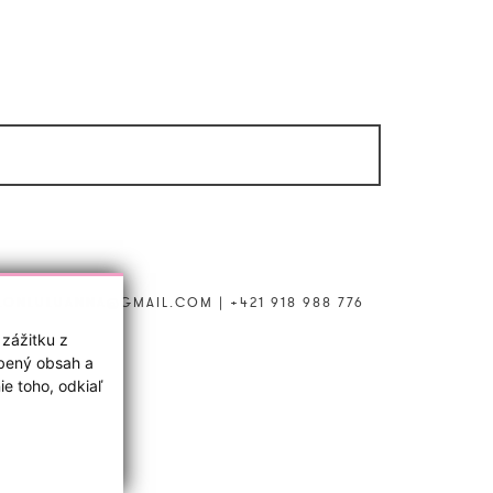
LONLULUANNA@GMAIL.COM
|
+421 918 988 776
 zážitku z
obený obsah a
e toho, odkiaľ