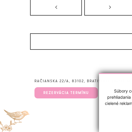
RAČIANSKA 22/A, 83102, BRATISLAVA (NOVÉ M
Súbory co
REZERVÁCIA TERMÍNU
prehliadania
cielené rekla