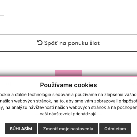
Späť na ponuku šiat
Používame cookies
ESTO)
SA
okie a ďalšie technológie sledovania používame na zlepšenie vášho
 našich webových stránok, na to, aby sme vám zobrazovali prispôs
my, na analýzu návštevnosti našich webových stránok a na pochopeni
naši návštevníci prichádzajú.
GDPR
|
Cookies
webdesign
|
webex.sk
SÚHLASÍM
Zmeniť moje nastavenia
Odmietam