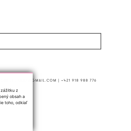
LONLULUANNA@GMAIL.COM
|
+421 918 988 776
 zážitku z
obený obsah a
e toho, odkiaľ