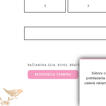
RAČIANSKA 22/A, 83102, BRATISLAVA (NOVÉ M
Súbory co
REZERVÁCIA TERMÍNU
prehliadania
cielené rekla