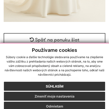
Späť na ponuku šiat
Používame cookies
Súbory cookie a ďalšie technológie sledovania používame na zlepšenie
vášho zážitku z prehliadania našich webových stránok, na to, aby sme
vám zobrazovali prispôsobený obsah a cielené reklamy, na analýzu
návštevnosti našich webových stránok a na pochopenie toho, odkiaľ naši
RAČIANSKA 22/A, 83102, BRATISLAVA (NOVÉ MESTO)
návštevníci prichádzajú.
REZERVÁCIA TERMÍNU
SÚHLASÍM
SALONLULUANNA@GMAIL.COM
|
+421 918 988 776
Zmeniť moje nastavenia
GDPR
|
Cookies
Odmietam
webdesign
|
webex.sk