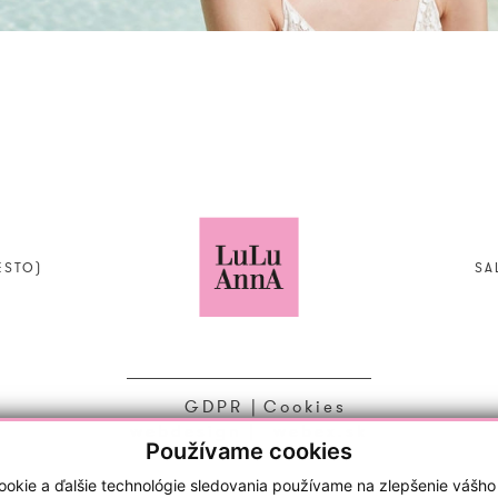
ESTO)
SA
GDPR
|
Cookies
webdesign
|
webex.sk
Používame cookies
okie a ďalšie technológie sledovania používame na zlepšenie vášho