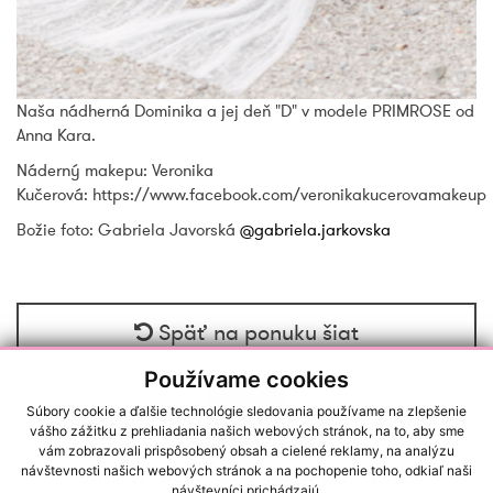
Naša nádherná Dominika a jej deň "D" v modele PRIMROSE od
Anna Kara.
Náderný makepu: Veronika
Kučerová: https://www.facebook.com/veronikakucerovamakeup
Božie foto: Gabriela Javorská
@gabriela.jarkovska
Späť na ponuku šiat
Používame cookies
Súbory cookie a ďalšie technológie sledovania používame na zlepšenie
vášho zážitku z prehliadania našich webových stránok, na to, aby sme
vám zobrazovali prispôsobený obsah a cielené reklamy, na analýzu
návštevnosti našich webových stránok a na pochopenie toho, odkiaľ naši
RAČIANSKA 22/A, 83102, BRATISLAVA (NOVÉ MESTO)
návštevníci prichádzajú.