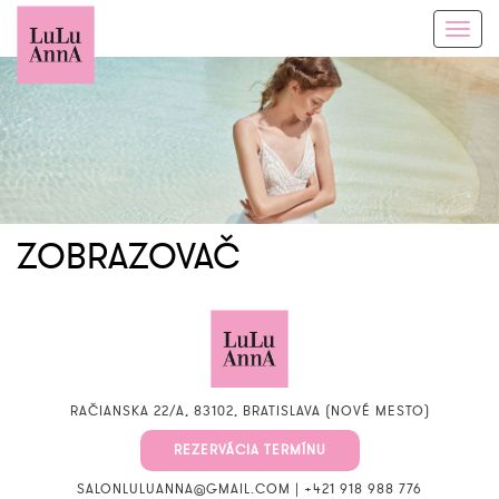
Toggl
navig
ZOBRAZOVAČ
RAČIANSKA 22/A, 83102, BRATISLAVA (NOVÉ MESTO)
REZERVÁCIA TERMÍNU
SALONLULUANNA@GMAIL.COM
|
+421 918 988 776