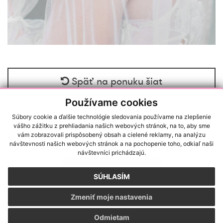
Späť na ponuku šiat
Používame cookies
Súbory cookie a ďalšie technológie sledovania používame na zlepšenie
vášho zážitku z prehliadania našich webových stránok, na to, aby sme
vám zobrazovali prispôsobený obsah a cielené reklamy, na analýzu
návštevnosti našich webových stránok a na pochopenie toho, odkiaľ naši
RAČIANSKA 22/A, 83102, BRATISLAVA (NOVÉ MESTO)
návštevníci prichádzajú.
REZERVÁCIA TERMÍNU
SÚHLASÍM
SALONLULUANNA@GMAIL.COM
|
+421 918 988 776
Zmeniť moje nastavenia
GDPR
|
Cookies
Odmietam
webdesign
|
webex.sk