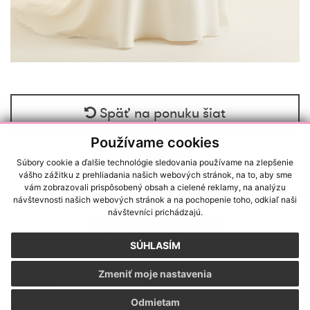
Späť na ponuku šiat
Používame cookies
Súbory cookie a ďalšie technológie sledovania používame na zlepšenie
vášho zážitku z prehliadania našich webových stránok, na to, aby sme
vám zobrazovali prispôsobený obsah a cielené reklamy, na analýzu
návštevnosti našich webových stránok a na pochopenie toho, odkiaľ naši
RAČIANSKA 22/A, 83102, BRATISLAVA (NOVÉ MESTO)
návštevníci prichádzajú.
REZERVÁCIA TERMÍNU
SÚHLASÍM
SALONLULUANNA@GMAIL.COM
|
+421 918 988 776
Zmeniť moje nastavenia
GDPR
|
Cookies
Odmietam
webdesign
|
webex.sk