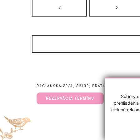
RAČIANSKA 22/A, 83102, BRATISLAVA (NOVÉ M
Súbory co
REZERVÁCIA TERMÍNU
prehliadania
cielené rekla