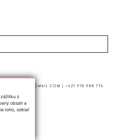
LONLULUANNA@GMAIL.COM
|
+421 918 988 776
 zážitku z
obený obsah a
e toho, odkiaľ