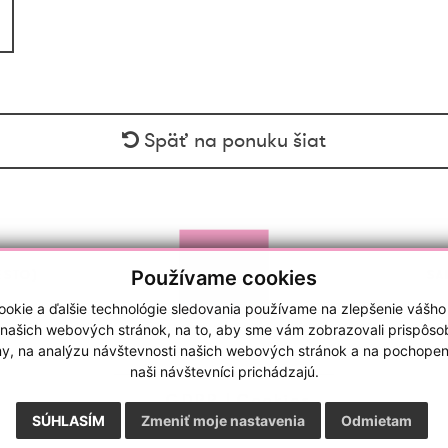
Späť na ponuku šiat
Používame cookies
ESTO)
SA
okie a ďalšie technológie sledovania používame na zlepšenie vášho
 našich webových stránok, na to, aby sme vám zobrazovali prispôs
my, na analýzu návštevnosti našich webových stránok a na pochopeni
naši návštevníci prichádzajú.
GDPR
|
Cookies
webdesign
|
webex.sk
SÚHLASÍM
Zmeniť moje nastavenia
Odmietam