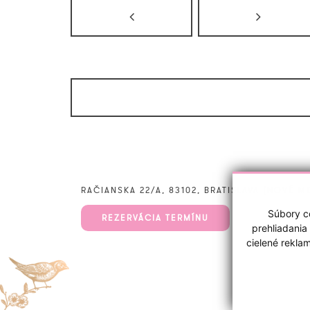
RAČIANSKA 22/A, 83102, BRATISLAVA (NOVÉ M
Súbory co
REZERVÁCIA TERMÍNU
prehliadania
cielené rekla