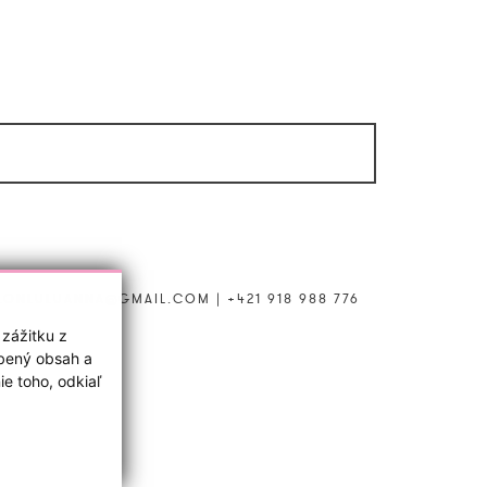
LONLULUANNA@GMAIL.COM
|
+421 918 988 776
 zážitku z
obený obsah a
e toho, odkiaľ