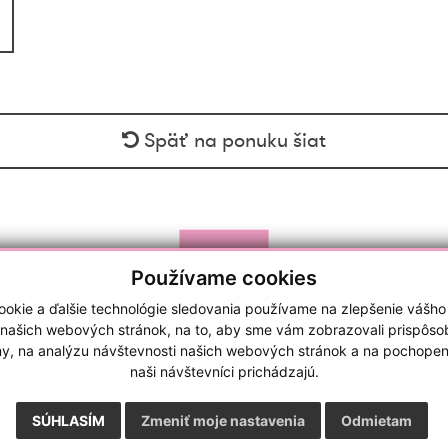
Späť na ponuku šiat
Používame cookies
ESTO)
SA
okie a ďalšie technológie sledovania používame na zlepšenie vášho
 našich webových stránok, na to, aby sme vám zobrazovali prispôs
my, na analýzu návštevnosti našich webových stránok a na pochopeni
naši návštevníci prichádzajú.
GDPR
|
Cookies
webdesign
|
webex.sk
SÚHLASÍM
Zmeniť moje nastavenia
Odmietam