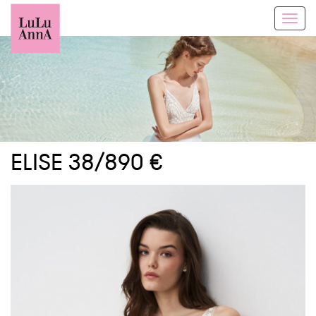
Toggl
navig
ELISE 38/890 €