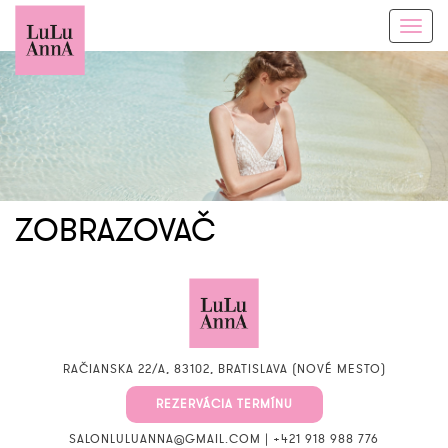
Toggl
navig
ZOBRAZOVAČ
RAČIANSKA 22/A, 83102, BRATISLAVA (NOVÉ MESTO)
REZERVÁCIA TERMÍNU
SALONLULUANNA@GMAIL.COM
|
+421 918 988 776